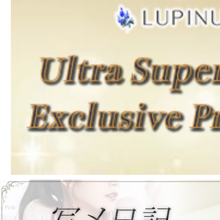
そら 22歳
T160cm B84(D) W55 H84
13:00～18:00
残り1枠ご案内可能でございます。
すらりとしたスリムなスタイルに
女性らしい美しいヒップラインが魅
美しいお顔立ちは誰もが思わず目を